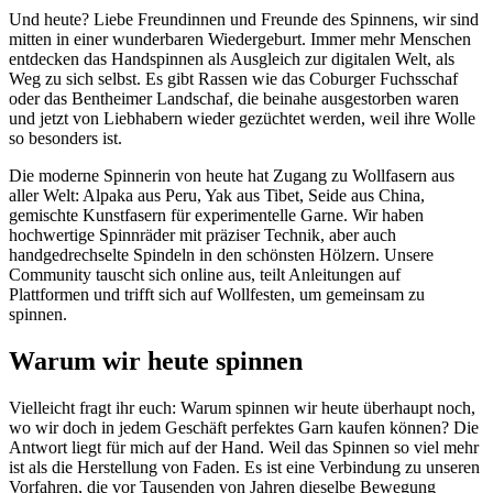
Und heute? Liebe Freundinnen und Freunde des Spinnens, wir sind
mitten in einer wunderbaren Wiedergeburt. Immer mehr Menschen
entdecken das Handspinnen als Ausgleich zur digitalen Welt, als
Weg zu sich selbst. Es gibt Rassen wie das Coburger Fuchsschaf
oder das Bentheimer Landschaf, die beinahe ausgestorben waren
und jetzt von Liebhabern wieder gezüchtet werden, weil ihre Wolle
so besonders ist.
Die moderne Spinnerin von heute hat Zugang zu Wollfasern aus
aller Welt: Alpaka aus Peru, Yak aus Tibet, Seide aus China,
gemischte Kunstfasern für experimentelle Garne. Wir haben
hochwertige Spinnräder mit präziser Technik, aber auch
handgedrechselte Spindeln in den schönsten Hölzern. Unsere
Community tauscht sich online aus, teilt Anleitungen auf
Plattformen und trifft sich auf Wollfesten, um gemeinsam zu
spinnen.
Warum wir heute spinnen
Vielleicht fragt ihr euch: Warum spinnen wir heute überhaupt noch,
wo wir doch in jedem Geschäft perfektes Garn kaufen können? Die
Antwort liegt für mich auf der Hand. Weil das Spinnen so viel mehr
ist als die Herstellung von Faden. Es ist eine Verbindung zu unseren
Vorfahren, die vor Tausenden von Jahren dieselbe Bewegung