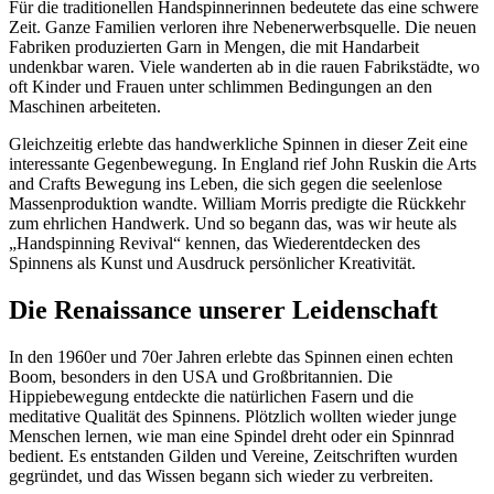
Für die traditionellen Handspinnerinnen bedeutete das eine schwere
Zeit. Ganze Familien verloren ihre Nebenerwerbsquelle. Die neuen
Fabriken produzierten Garn in Mengen, die mit Handarbeit
undenkbar waren. Viele wanderten ab in die rauen Fabrikstädte, wo
oft Kinder und Frauen unter schlimmen Bedingungen an den
Maschinen arbeiteten.
Gleichzeitig erlebte das handwerkliche Spinnen in dieser Zeit eine
interessante Gegenbewegung. In England rief John Ruskin die Arts
and Crafts Bewegung ins Leben, die sich gegen die seelenlose
Massenproduktion wandte. William Morris predigte die Rückkehr
zum ehrlichen Handwerk. Und so begann das, was wir heute als
„Handspinning Revival“ kennen, das Wiederentdecken des
Spinnens als Kunst und Ausdruck persönlicher Kreativität.
Die Renaissance unserer Leidenschaft
In den 1960er und 70er Jahren erlebte das Spinnen einen echten
Boom, besonders in den USA und Großbritannien. Die
Hippiebewegung entdeckte die natürlichen Fasern und die
meditative Qualität des Spinnens. Plötzlich wollten wieder junge
Menschen lernen, wie man eine Spindel dreht oder ein Spinnrad
bedient. Es entstanden Gilden und Vereine, Zeitschriften wurden
gegründet, und das Wissen begann sich wieder zu verbreiten.