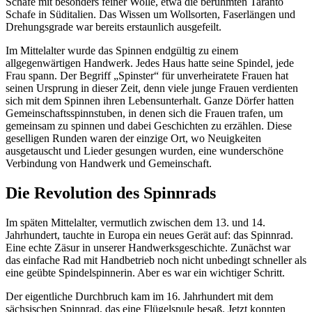
Schafe mit besonders feiner Wolle, etwa die berühmten Taranto
Schafe in Süditalien. Das Wissen um Wollsorten, Faserlängen und
Drehungsgrade war bereits erstaunlich ausgefeilt.
Im Mittelalter wurde das Spinnen endgültig zu einem
allgegenwärtigen Handwerk. Jedes Haus hatte seine Spindel, jede
Frau spann. Der Begriff „Spinster“ für unverheiratete Frauen hat
seinen Ursprung in dieser Zeit, denn viele junge Frauen verdienten
sich mit dem Spinnen ihren Lebensunterhalt. Ganze Dörfer hatten
Gemeinschaftsspinnstuben, in denen sich die Frauen trafen, um
gemeinsam zu spinnen und dabei Geschichten zu erzählen. Diese
geselligen Runden waren der einzige Ort, wo Neuigkeiten
ausgetauscht und Lieder gesungen wurden, eine wunderschöne
Verbindung von Handwerk und Gemeinschaft.
Die Revolution des Spinnrads
Im späten Mittelalter, vermutlich zwischen dem 13. und 14.
Jahrhundert, tauchte in Europa ein neues Gerät auf: das Spinnrad.
Eine echte Zäsur in unserer Handwerksgeschichte. Zunächst war
das einfache Rad mit Handbetrieb noch nicht unbedingt schneller als
eine geübte Spindelspinnerin. Aber es war ein wichtiger Schritt.
Der eigentliche Durchbruch kam im 16. Jahrhundert mit dem
sächsischen Spinnrad, das eine Flügelspule besaß. Jetzt konnten