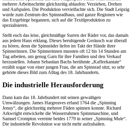
mehrere Arbeitsschritte gleichzeitig ablaufen: Verziehen, Drehen
und Aufspulen. Die Produktion vervielfachte sich. Die Stadt Leipzig
wurde zum Zentrum des Spinnradbaus, und ganze Regionen wie
das Erzgebirge begannen, sich auf die Textilproduktion zu
spezialisieren.
Stellt euch das leise, gleichmäßige Surren der Räder vor, das damals
aus jedem Haus erklang. Dieses beruhigende Geräusch war überall
zu hören, denn die Spinnräder liefen im Takt der Hände ihrer
Spinnerinnen. Die Spinnerinnen mussten oft 12 bis 14 Stunden am
Tag arbeiten, um genug Garn für ihre Familien und den Verkauf
herzustellen. Johann Sebastian Bachs berühmte „Kaffeekantate“
erzählt sogar von einer jungen Frau, die am Spinnrad sitzt, so sehr
gehörte dieses Bild zum Alltag des 18. Jahrhunderts.
Die industrielle Herausforderung
Dann kam das 18. Jahrhundert mit seinen gewaltigen
Umwälzungen. James Hargreaves erfand 1764 die „Spinning
Jenny“, die gleichzeitig mehrere Fäden spinnen konnte. Richard
Arkwright entwickelte die Wasserrahmen Spinnmaschine, und
Samuel Crompton vereinte beides 1779 in seiner „Spinning Mule“.
Die industrielle Revolution war nicht mehr aufzuhalten.