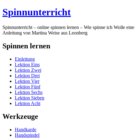
Spinnunterricht
Spinnunterricht – online spinnen lernen – Wie spinne ich Wolle eine
Anleitung von Martina Weise aus Leonberg
Spinnen lernen
Einleitung
Lektion Eins
Lektion Zwei
Lektion Drei
Lektion Vier
Lektion Fünf
Lektion Sechs
Lektion Sieben
Lektion Acht
Werkzeuge
Handkarde
Handspindel